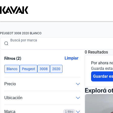
Buscá por marca
PEUGEOT 3008 2020 BLANCO
Buscá por modelo
0 Resultados
Buscá por versión
Filtros (2)
Limpiar
Por ahora n
Buscá por año
Guarda esta
Blanco
Peugeot
3008
2020
Guardar e
Buscá por marca
Precio
Buscá por modelo
Explorá o
Ubicación
Buscá por versión
Buscá por año
Marca
1 filtro