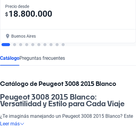
Precio desde
18.800.000
$
Buenos Aires
Catálogo
Preguntas frecuentes
Catálogo de Peugeot 3008 2015 Blanco
Peugeot 3008 2015 Blanco:
Versatilidad y Estilo para Cada Viaje
¿Te imaginás manejando un Peugeot 3008 2015 Blanco? Este
modelo no solo es atractivo, sino que también se adapta a
Leer más
todas las facetas de tu vida. Ideal para ir a laburar, disfrutar