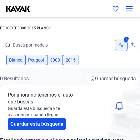
PEUGEOT 3008 2015 BLANCO
Buscá por marca
4
Buscá por modelo
Buscá por versión
Blanco
Peugeot
3008
2015
Buscá por año
Guardar búsqueda
0 Resultados
Buscá por marca
Por ahora no tenemos el auto
Buscá por modelo
que buscas
Guarda esta búsqueda y te
Buscá por versión
avisaremos cuando llegue
Guardar esta búsqueda
Buscá por año