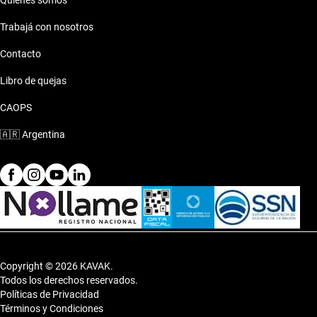
Quiénes somos
escapadas, ajustándose a cada estilo de vida con comodidad y
estilo.
Trabajá con nosotros
Contacto
Libro de quejas
CAOPS
🇦🇷
Argentina
Copyright © 2026 KAVAK.
Todos los derechos reservados.
Políticas de Privacidad
Términos y Condiciones