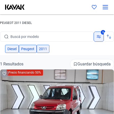
PEUGEOT 2011 DIESEL
Buscá por marca
3
Buscá por modelo
Buscá por versión
Diesel
Peugeot
2011
Buscá por año
Guardar búsqueda
1 Resultados
Buscá por marca
Precio financiando 50%
Buscá por modelo
Buscá por versión
Buscá por año