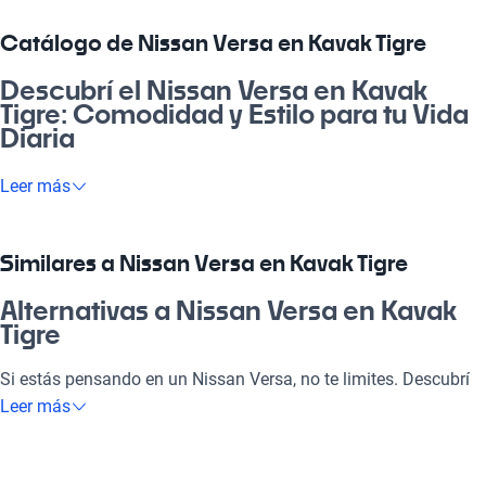
Catálogo de Nissan Versa en Kavak Tigre
Descubrí el Nissan Versa en Kavak
Tigre: Comodidad y Estilo para tu Vida
Diaria
¿Estás buscando un auto que combine estilo, eficiencia y
Leer más
confort? El Nissan Versa en Kavak Tigre es la opción perfecta
para vos. Con su diseño moderno y espacioso, se adapta a
todas tus necesidades, ya sea para ir al laburo, salir con
Similares a Nissan Versa en Kavak Tigre
amigos o disfrutar de un viaje familiar. Te conviene elegir el
Nissan Versa, una inversión inteligente en un mercado
Alternativas a Nissan Versa en Kavak
competitivo.
Tigre
¿Por qué elegir Nissan Versa en Kavak
Si estás pensando en un Nissan Versa, no te limites. Descubrí
Tigre?
otras opciones que pueden ofrecerte lo que necesitás y más.
Leer más
¡Conocé estas alternativas!
Tecnología al servicio de tu comodidad
Toyota Corolla
Disfrutá de la mejor tecnología con características como