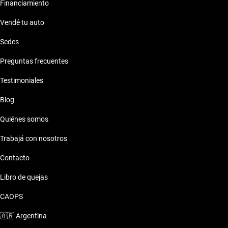
Financiamiento
El Nissan Versa en Kavak Tigre se adapta a tu estilo de vida, ya
Vendé tu auto
sea para la ciudad o escapadas al campo, brindando
versatilidad en todo momento.
Sedes
Preguntas frecuentes
Testimoniales
Blog
Quiénes somos
Trabajá con nosotros
Contacto
Libro de quejas
CAOPS
🇦🇷
Argentina