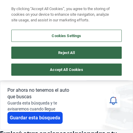
Buscá por versión
By clicking “Accept All Cookies”, you agree to the storing of
cookies on your device to enhance site navigation, analyze
Buscá por año
site usage, and assist in our marketing efforts.
NISSAN VERSA 6 MILLONES PESOS
Buscá por marca
Cookies Settings
3
Buscá por modelo
Reject All
Buscá por versión
Nissan
Versa
$ 5.900.000 - $ 6.500.000
Buscá por año
Accept All Cookies
Guardar búsqueda
0 Resultados
Por ahora no tenemos el auto
que buscas
Guarda esta búsqueda y te
avisaremos cuando llegue
Guardar esta búsqueda