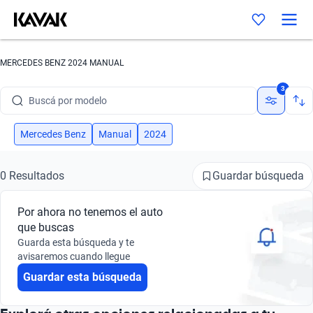
MERCEDES BENZ 2024 MANUAL
Buscá por marca
3
Buscá por modelo
Buscá por versión
Mercedes Benz
Manual
2024
Buscá por año
Guardar búsqueda
0 Resultados
Buscá por marca
Por ahora no tenemos el auto
Buscá por modelo
que buscas
Guarda esta búsqueda y te
Buscá por versión
avisaremos cuando llegue
Guardar esta búsqueda
Buscá por año