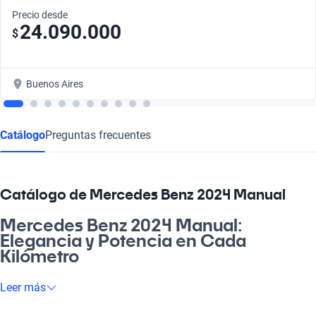
Precio desde
24.090.000
$
Buenos Aires
Catálogo
Preguntas frecuentes
Catálogo de Mercedes Benz 2024 Manual
Mercedes Benz 2024 Manual:
Elegancia y Potencia en Cada
Kilómetro
¿Buscás un vehículo que combine lujo y prestaciones? El
Leer más
Mercedes Benz 2024 Manual es tu mejor opción. Este auto está