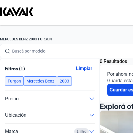
Buscá por marca
MERCEDES BENZ 2003 FURGON
Buscá por modelo
0 Resultados
Buscá por versión
Filtros (1)
Limpiar
Por ahora n
Buscá por año
Guarda esta
Furgon
Mercedes Benz
2003
Guardar e
Buscá por marca
Precio
Buscá por modelo
Explorá o
Ubicación
Buscá por versión
Buscá por año
Marca
1 filtro