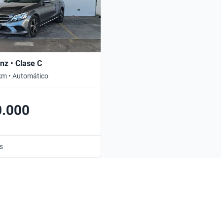
z • Clase C
km • Automático
0.000
s