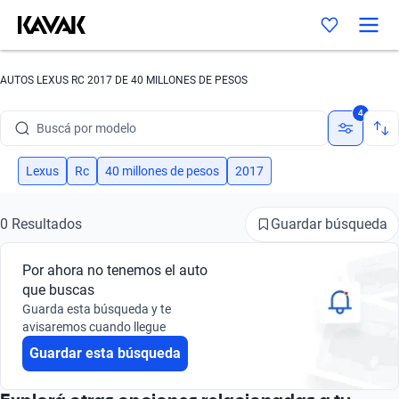
AUTOS LEXUS RC 2017 DE 40 MILLONES DE PESOS
Buscá por marca
4
Buscá por modelo
Buscá por versión
Lexus
Rc
40 millones de pesos
2017
Buscá por año
Guardar búsqueda
0 Resultados
Buscá por marca
Por ahora no tenemos el auto
Buscá por modelo
que buscas
Guarda esta búsqueda y te
Buscá por versión
avisaremos cuando llegue
Guardar esta búsqueda
Buscá por año