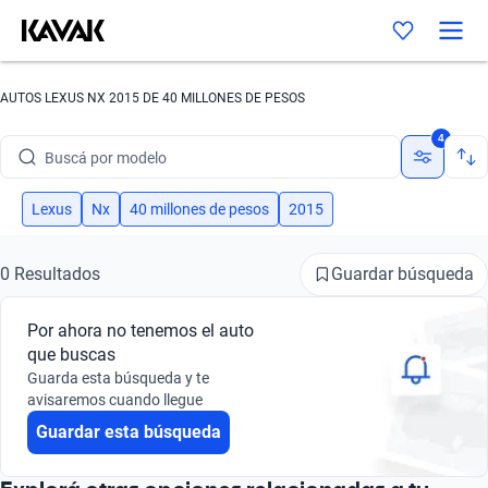
AUTOS LEXUS NX 2015 DE 40 MILLONES DE PESOS
Buscá por marca
4
Buscá por modelo
Buscá por versión
Lexus
Nx
40 millones de pesos
2015
Buscá por año
Guardar búsqueda
0 Resultados
Buscá por marca
Por ahora no tenemos el auto
Buscá por modelo
que buscas
Guarda esta búsqueda y te
Buscá por versión
avisaremos cuando llegue
Guardar esta búsqueda
Buscá por año