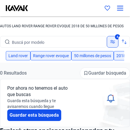
AUTOS LAND ROVER RANGE ROVER EVOQUE 2018 DE 50 MILLONES DE PESOS
Buscá por marca
4
Buscá por modelo
Buscá por versión
Land rover
Range rover evoque
50 millones de pesos
2018
Buscá por año
Guardar búsqueda
0 Resultados
Buscá por marca
Por ahora no tenemos el auto
Buscá por modelo
que buscas
Guarda esta búsqueda y te
Buscá por versión
avisaremos cuando llegue
Guardar esta búsqueda
Buscá por año