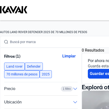
AUTOS LAND ROVER DEFENDER 2025 DE 70 MILLONES DE PESOS
Buscá por marca
0 Resultados
Buscá por modelo
Filtros (1)
Limpiar
Por ahora n
Buscá por versión
Guarda esta
Land rover
Defender
Guardar e
Buscá por año
70 millones de pesos
2025
Buscá por marca
Explorá o
Precio
1 filtro
Buscá por modelo
Ubicación
Buscá por versión