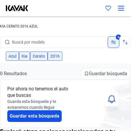
KIA CERATO 2016 AZUL
Buscá por marca
4
Buscá por modelo
Buscá por versión
Azul
Kia
Cerato
2016
Buscá por año
Guardar búsqueda
0 Resultados
Buscá por marca
Por ahora no tenemos el auto
Buscá por modelo
que buscas
Guarda esta búsqueda y te
Buscá por versión
avisaremos cuando llegue
Guardar esta búsqueda
Buscá por año