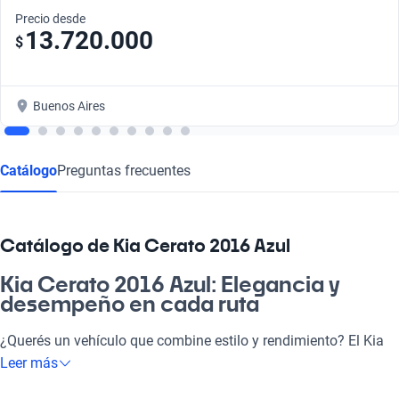
Precio desde
13.720.000
$
Buenos Aires
Catálogo
Preguntas frecuentes
Catálogo de Kia Cerato 2016 Azul
Kia Cerato 2016 Azul: Elegancia y
desempeño en cada ruta
¿Querés un vehículo que combine estilo y rendimiento? El Kia
Cerato 2016 Azul es la opción perfecta. Este auto está
Leer más
diseñado para adaptarse a tu vida, ya sea que lo uses para ir a