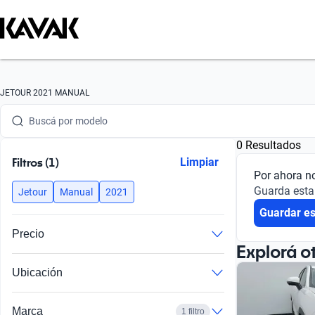
Buscá por marca
JETOUR 2021 MANUAL
Buscá por modelo
0 Resultados
Buscá por versión
Filtros (1)
Limpiar
Por ahora n
Buscá por año
Guarda esta
Jetour
Manual
2021
Guardar e
Buscá por marca
Precio
Buscá por modelo
Explorá o
Ubicación
Buscá por versión
Buscá por año
Marca
1 filtro