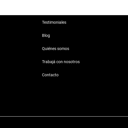
dolo ideal para quienes buscan
r, con rendimiento confiable.
Testimoniales
Blog
Quiénes somos
Trabajá con nosotros
Contacto
de ir al laburo hasta disfrutar