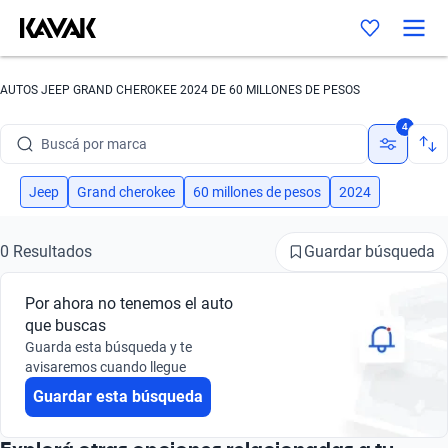
AUTOS JEEP GRAND CHEROKEE 2024 DE 60 MILLONES DE PESOS
Buscá por marca
4
Buscá por modelo
Jeep
Grand cherokee
60 millones de pesos
2024
Buscá por versión
Buscá por año
Guardar búsqueda
0 Resultados
Buscá por marca
Por ahora no tenemos el auto
que buscas
Buscá por modelo
Guarda esta búsqueda y te
avisaremos cuando llegue
Buscá por versión
Guardar esta búsqueda
Buscá por año