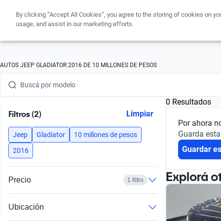
By clicking “Accept All Cookies”, you agree to the storing of cookies on yo
usage, and assist in our marketing efforts.
Buscá por marca
AUTOS JEEP GLADIATOR 2016 DE 10 MILLONES DE PESOS
Buscá por modelo
0 Resultados
Buscá por versión
Filtros (2)
Limpiar
Por ahora n
Buscá por año
Guarda esta
Jeep
Gladiator
10 millones de pesos
Guardar e
Buscá por marca
2016
Buscá por modelo
Explorá o
Precio
1 filtro
Buscá por versión
Ubicación
Buscá por año