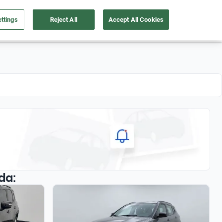
ttings
Reject All
Accept All Cookies
de autos
Soy Empresa
Nosotros
Registrate
da: