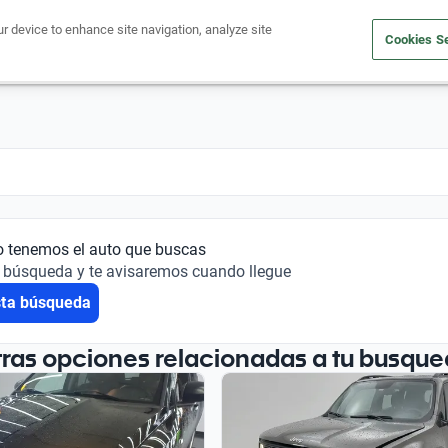
ur device to enhance site navigation, analyze site
Cookies Se
Financiá tu auto
Comprá un auto
Vendé tu auto
Outlet 
o tenemos el auto que buscas
 búsqueda y te avisaremos cuando llegue
sta búsqueda
tras opciones relacionadas a tu busque