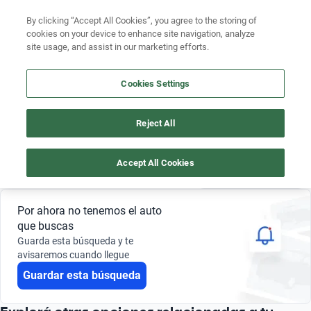
By clicking “Accept All Cookies”, you agree to the storing of
cookies on your device to enhance site navigation, analyze
site usage, and assist in our marketing efforts.
AUTOS JEEP COMMANDER 2024 DE 20 MILLONES DE PESOS
Buscá por marca
Cookies Settings
4
Buscá por modelo
Reject All
Jeep
Commander
20 millones de pesos
2024
Buscá por versión
Accept All Cookies
Buscá por año
Guardar búsqueda
0 Resultados
Buscá por marca
Por ahora no tenemos el auto
que buscas
Buscá por modelo
Guarda esta búsqueda y te
avisaremos cuando llegue
Buscá por versión
Guardar esta búsqueda
Buscá por año