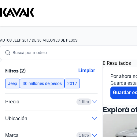
Buscá por marca
AUTOS JEEP 2017 DE 30 MILLONES DE PESOS
Buscá por modelo
0 Resultados
Buscá por versión
Filtros (2)
Limpiar
Por ahora n
Buscá por año
Guarda esta
Jeep
30 millones de pesos
2017
Guardar e
Buscá por marca
Precio
1 filtro
Buscá por modelo
Explorá o
Ubicación
Buscá por versión
Buscá por año
Marca
1 filtro