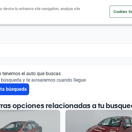
ur device to enhance site navigation, analyze site
Cookies Se
Financiá tu auto
Comprá un auto
Vendé tu auto
Outlet 
o tenemos el auto que buscas
 búsqueda y te avisaremos cuando llegue
sta búsqueda
tras opciones relacionadas a tu busque