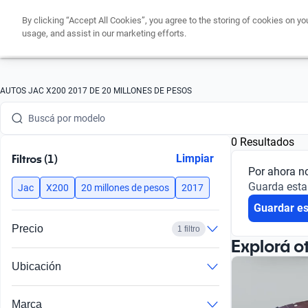
By clicking “Accept All Cookies”, you agree to the storing of cookies on yo
usage, and assist in our marketing efforts.
Buscá por marca
AUTOS JAC X200 2017 DE 20 MILLONES DE PESOS
Buscá por modelo
0 Resultados
Buscá por versión
Filtros (1)
Limpiar
Por ahora n
Buscá por año
Guarda esta
Jac
X200
20 millones de pesos
2017
Guardar e
Buscá por marca
Precio
1 filtro
Buscá por modelo
Explorá o
Ubicación
Buscá por versión
Buscá por año
Marca