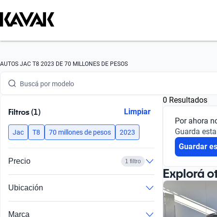
Buscá por marca
AUTOS JAC T8 2023 DE 70 MILLONES DE PESOS
Buscá por modelo
0 Resultados
Buscá por versión
Filtros (1)
Limpiar
Por ahora n
Buscá por año
Guarda esta
Jac
T8
70 millones de pesos
2023
Guardar e
Buscá por marca
Precio
1 filtro
Buscá por modelo
Explorá o
Ubicación
Buscá por versión
Buscá por año
Marca