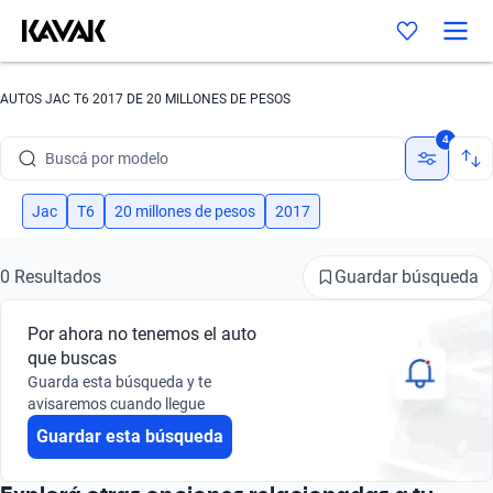
AUTOS JAC T6 2017 DE 20 MILLONES DE PESOS
Buscá por marca
4
Buscá por modelo
Buscá por versión
Jac
T6
20 millones de pesos
2017
Buscá por año
Guardar búsqueda
0 Resultados
Buscá por marca
Por ahora no tenemos el auto
Buscá por modelo
que buscas
Guarda esta búsqueda y te
Buscá por versión
avisaremos cuando llegue
Guardar esta búsqueda
Buscá por año