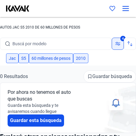
AUTOS JAC S5 2010 DE 60 MILLONES DE PESOS
Buscá por marca
4
Buscá por modelo
Buscá por versión
Jac
S5
60 millones de pesos
2010
Buscá por año
Guardar búsqueda
0 Resultados
Buscá por marca
Por ahora no tenemos el auto
Buscá por modelo
que buscas
Guarda esta búsqueda y te
Buscá por versión
avisaremos cuando llegue
Guardar esta búsqueda
Buscá por año