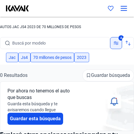
AUTOS JAC JS4 2023 DE 70 MILLONES DE PESOS
Buscá por marca
4
Buscá por modelo
Buscá por versión
Jac
Js4
70 millones de pesos
2023
Buscá por año
Guardar búsqueda
0 Resultados
Buscá por marca
Por ahora no tenemos el auto
Buscá por modelo
que buscas
Guarda esta búsqueda y te
Buscá por versión
avisaremos cuando llegue
Guardar esta búsqueda
Buscá por año