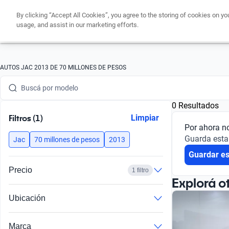
By clicking “Accept All Cookies”, you agree to the storing of cookies on yo
usage, and assist in our marketing efforts.
Buscá por marca
AUTOS JAC 2013 DE 70 MILLONES DE PESOS
Buscá por modelo
0 Resultados
Buscá por versión
Filtros (1)
Limpiar
Por ahora n
Buscá por año
Guarda esta
Jac
70 millones de pesos
2013
Guardar e
Buscá por marca
Precio
1 filtro
Buscá por modelo
Explorá o
Ubicación
Buscá por versión
Buscá por año
Marca