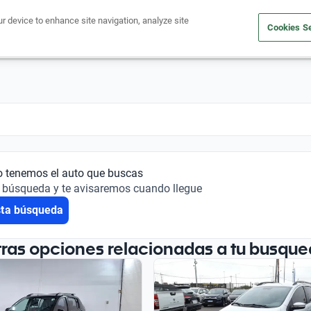
ur device to enhance site navigation, analyze site
Cookies Se
Financiá tu auto
Comprá un auto
Vendé tu auto
Outlet 
o tenemos el auto que buscas
 búsqueda y te avisaremos cuando llegue
sta búsqueda
tras opciones relacionadas a tu busque