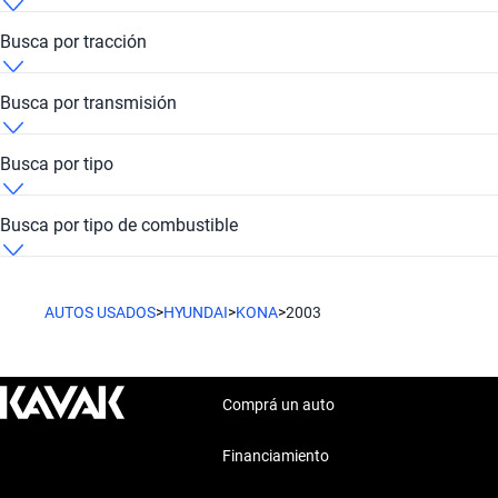
Hyundai Kona 2003 de 10 millones de pesos
Busca por tracción
Hyundai Kona 2003 de
Hyundai Kona 2003 4x4
Busca por transmisión
Hyundai Kona 2003 de
Hyundai Kona 2003 Automática
Busca por tipo
Hyundai Kona 2003 Hatchback
Busca por tipo de combustible
Hyundai Kona 2003 Nafta
AUTOS USADOS
>
HYUNDAI
>
KONA
>
2003
Comprá un auto
Financiamiento