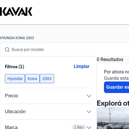
Buscá por marca
HYUNDAI KONA 2003
Buscá por modelo
0 Resultados
Buscá por versión
Filtros (1)
Limpiar
Por ahora n
Buscá por año
Guarda esta
Hyundai
Kona
2003
Guardar e
Buscá por marca
Precio
Buscá por modelo
Explorá o
Ubicación
Buscá por versión
Buscá por año
Marca
1 filtro