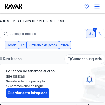
AUTOS HONDA FIT 2024 DE 7 MILLONES DE PESOS
Buscá por marca
4
Buscá por modelo
Buscá por versión
Honda
Fit
7 millones de pesos
2024
Buscá por año
Guardar búsqueda
0 Resultados
Buscá por marca
Por ahora no tenemos el auto
Buscá por modelo
que buscas
Guarda esta búsqueda y te
Buscá por versión
avisaremos cuando llegue
Guardar esta búsqueda
Buscá por año