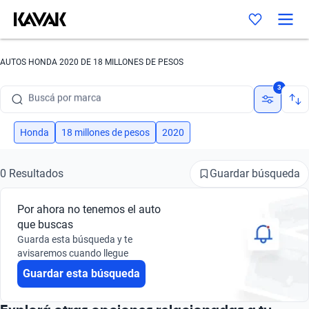
AUTOS HONDA 2020 DE 18 MILLONES DE PESOS
Buscá por marca
3
Buscá por modelo
Buscá por versión
Honda
18 millones de pesos
2020
Buscá por año
Guardar búsqueda
0 Resultados
Buscá por marca
Por ahora no tenemos el auto
Buscá por modelo
que buscas
Guarda esta búsqueda y te
Buscá por versión
avisaremos cuando llegue
Guardar esta búsqueda
Buscá por año