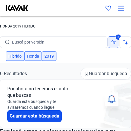
Buscá por marca
HONDA 2019 HIBRIDO
Buscá por modelo
3
Buscá por versión
Buscá por año
Hibrido
Honda
2019
Buscá por marca
Guardar búsqueda
0 Resultados
Buscá por modelo
Por ahora no tenemos el auto
Buscá por versión
que buscas
Guarda esta búsqueda y te
Buscá por año
avisaremos cuando llegue
Guardar esta búsqueda