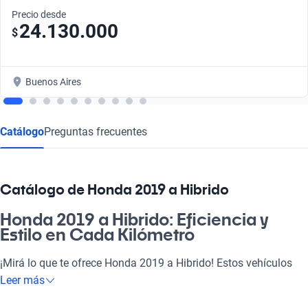
Precio desde
24.130.000
$
Buenos Aires
Catálogo
Preguntas frecuentes
Catálogo de Honda 2019 a Hibrido
Honda 2019 a Hibrido: Eficiencia y
Estilo en Cada Kilómetro
¡Mirá lo que te ofrece Honda 2019 a Hibrido! Estos vehículos
combinan sostenibilidad y potencia, haciéndote sentir bien al
Leer más
manejar y al ahorrar en combustible. Ideales tanto para el