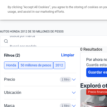
By clicking “Accept All Cookies”, you agree to the storing of cookies on yo
usage, and assist in our marketing efforts.
Buscá por marca
AUTOS HONDA 2012 DE 50 MILLONES DE PESOS
Buscá por modelo
0 Resultados
Buscá por versión
Filtros (2)
Limpiar
Por ahora n
Buscá por año
Guarda esta
Honda
50 millones de pesos
2012
Guardar e
Buscá por marca
Precio
1 filtro
Buscá por modelo
Explorá o
Precio financ
Ubicación
Buscá por versión
Buscá por año
Marca
1 filtro