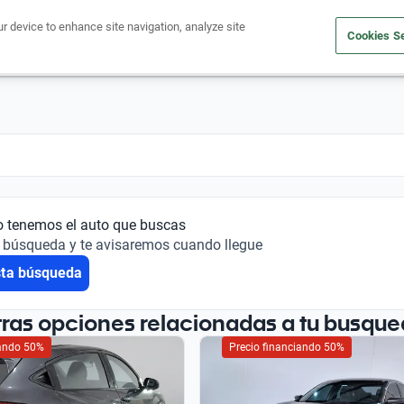
ur device to enhance site navigation, analyze site
Cookies Se
Financiá tu auto
Comprá un auto
Vendé tu auto
Outlet 
o tenemos el auto que buscas
 búsqueda y te avisaremos cuando llegue
sta búsqueda
tras opciones relacionadas a tu busque
iando 50%
Precio financiando 50%