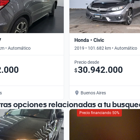
V
Honda • Civic
km • Automático
2019 • 101.682 km • Automático
Precio desde
2.000
30.942.000
$
s
Buenos Aires
tras opciones relacionadas a tu busque
Precio financiando 50%