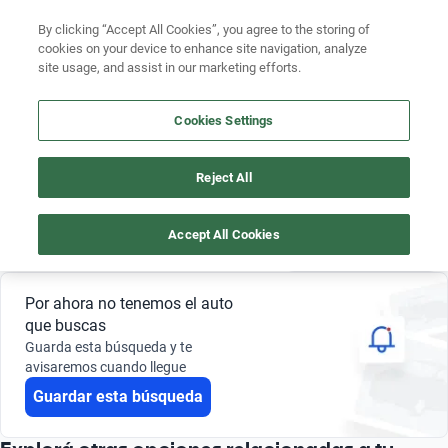
By clicking “Accept All Cookies”, you agree to the storing of
cookies on your device to enhance site navigation, analyze
site usage, and assist in our marketing efforts.
AUTOS GREAT WALL WINGLE 5 2023 DE 30 MILLONES DE PESOS
Cookies Settings
4
Buscá por marca
Reject All
Buscá por modelo
Great wall
Wingle 5
30 millones de pesos
2023
Buscá por versión
Accept All Cookies
Guardar búsqueda
0 Resultados
Buscá por año
Por ahora no tenemos el auto
Buscá por marca
que buscas
Guarda esta búsqueda y te
Buscá por modelo
avisaremos cuando llegue
Guardar esta búsqueda
Buscá por versión