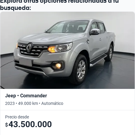
Explorá otras opciones relacionadas a tu
Buscá por año
busqueda:
Jeep • Commander
2023 • 49.000 km • Automático
Precio desde
43.500.000
$