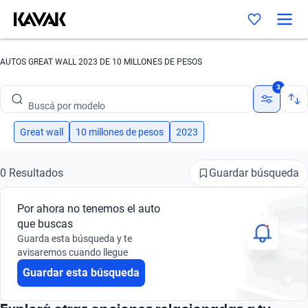
AUTOS GREAT WALL 2023 DE 10 MILLONES DE PESOS
Buscá por marca
3
Buscá por modelo
Buscá por versión
Great wall
10 millones de pesos
2023
Buscá por año
Guardar búsqueda
0 Resultados
Buscá por marca
Por ahora no tenemos el auto
Buscá por modelo
que buscas
Guarda esta búsqueda y te
Buscá por versión
avisaremos cuando llegue
Guardar esta búsqueda
Buscá por año