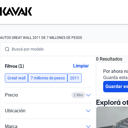
Buscá por marca
AUTOS GREAT WALL 2011 DE 7 MILLONES DE PESOS
Buscá por modelo
0 Resultados
Buscá por versión
Filtros (1)
Limpiar
Por ahora n
Buscá por año
Guarda esta
Great wall
7 millones de pesos
2011
Guardar e
Buscá por marca
Precio
1 filtro
Buscá por modelo
Explorá o
Ubicación
Buscá por versión
Buscá por año
Marca