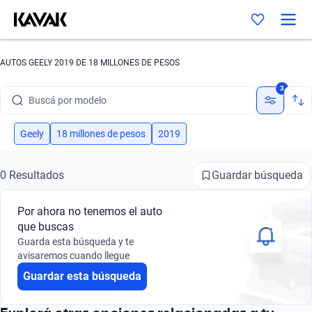
AUTOS GEELY 2019 DE 18 MILLONES DE PESOS
Buscá por marca
3
Buscá por modelo
Buscá por versión
Geely
18 millones de pesos
2019
Buscá por año
Guardar búsqueda
0 Resultados
Buscá por marca
Por ahora no tenemos el auto
Buscá por modelo
que buscas
Guarda esta búsqueda y te
Buscá por versión
avisaremos cuando llegue
Guardar esta búsqueda
Buscá por año