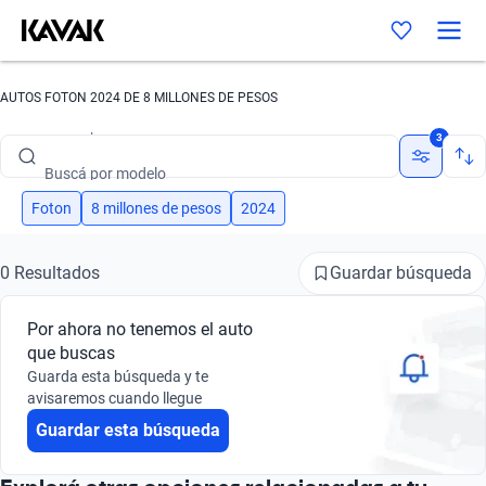
AUTOS FOTON 2024 DE 8 MILLONES DE PESOS
Buscá por marca
3
Buscá por modelo
Buscá por versión
Foton
8 millones de pesos
2024
Buscá por año
Guardar búsqueda
0 Resultados
Buscá por marca
Por ahora no tenemos el auto
Buscá por modelo
que buscas
Guarda esta búsqueda y te
Buscá por versión
avisaremos cuando llegue
Guardar esta búsqueda
Buscá por año