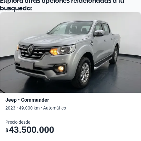
Explorá otras opciones relacionadas a tu
Buscá por año
busqueda:
Jeep • Commander
2023 • 49.000 km • Automático
Precio desde
43.500.000
$