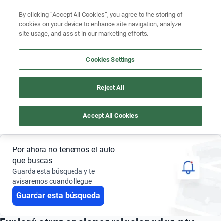
By clicking “Accept All Cookies”, you agree to the storing of
cookies on your device to enhance site navigation, analyze
site usage, and assist in our marketing efforts.
AUTOS FOTON 2014 DE 20 MILLONES DE PESOS
Buscá por marca
Cookies Settings
3
Buscá por modelo
Reject All
Buscá por versión
Foton
20 millones de pesos
2014
Buscá por año
Accept All Cookies
Guardar búsqueda
0 Resultados
Buscá por marca
Por ahora no tenemos el auto
Buscá por modelo
que buscas
Guarda esta búsqueda y te
Buscá por versión
avisaremos cuando llegue
Guardar esta búsqueda
Buscá por año