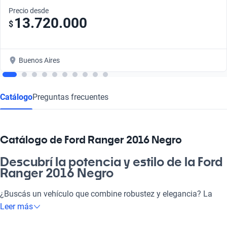
Precio desde
13.720.000
$
Buenos Aires
Catálogo
Preguntas frecuentes
Catálogo de Ford Ranger 2016 Negro
Descubrí la potencia y estilo de la Ford
Ranger 2016 Negro
¿Buscás un vehículo que combine robustez y elegancia? La
Ford Ranger 2016 Negro es la elección perfecta para quienes
Leer más
buscan un compañero fiel en la ruta. Este modelo se adapta a