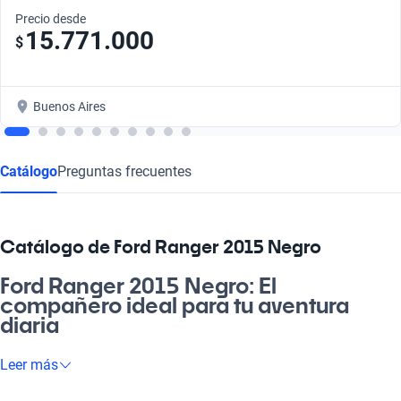
Precio desde
15.771.000
$
Buenos Aires
Catálogo
Preguntas frecuentes
Catálogo de Ford Ranger 2015 Negro
Ford Ranger 2015 Negro: El
compañero ideal para tu aventura
diaria
Descubrí la Ford Ranger 2015 Negro, un vehículo que no solo
Leer más
destaca por su impresionante diseño, sino que también es