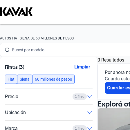
Buscá por marca
AUTOS FIAT SIENA DE 60 MILLONES DE PESOS
Buscá por modelo
0 Resultados
Buscá por versión
Filtros (3)
Limpiar
Por ahora n
Buscá por año
Guarda esta
Fiat
Siena
60 millones de pesos
Guardar e
Buscá por marca
Precio
1 filtro
Buscá por modelo
Explorá o
Ubicación
Buscá por versión
Buscá por año
Marca
1 filtro