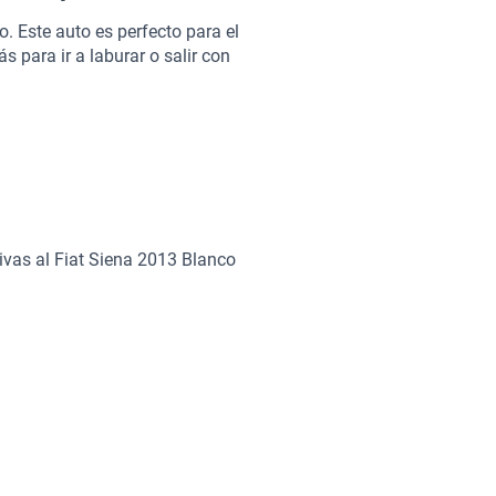
. Este auto es perfecto para el
s para ir a laburar o salir con
rán disfrutar al máximo de cada
n vehículo que se adapte a tu
?
ivas al Fiat Siena 2013 Blanco
 hará que cada viaje sea
alidad.
eales para tu estilo de vida.
an el estilo.
comodidad para los pasajeros,
nal.