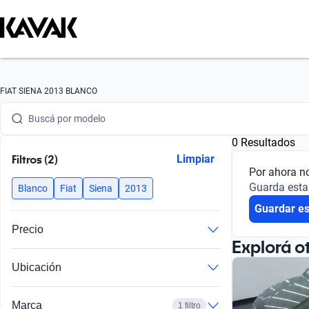
Buscá por marca
FIAT SIENA 2013 BLANCO
Buscá por modelo
0 Resultados
Buscá por versión
Filtros (2)
Limpiar
Por ahora n
Buscá por año
Guarda esta
Blanco
Fiat
Siena
2013
Guardar e
Buscá por marca
Precio
Buscá por modelo
Explorá o
Ubicación
Buscá por versión
Buscá por año
Marca
1 filtro