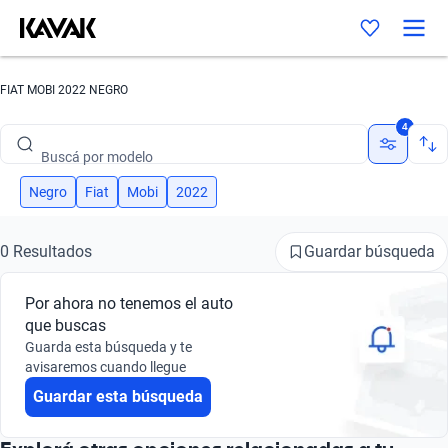
FIAT MOBI 2022 NEGRO
Buscá por marca
4
Buscá por modelo
Buscá por versión
Negro
Fiat
Mobi
2022
Buscá por año
Guardar búsqueda
0 Resultados
Buscá por marca
Por ahora no tenemos el auto
Buscá por modelo
que buscas
Guarda esta búsqueda y te
Buscá por versión
avisaremos cuando llegue
Guardar esta búsqueda
Buscá por año