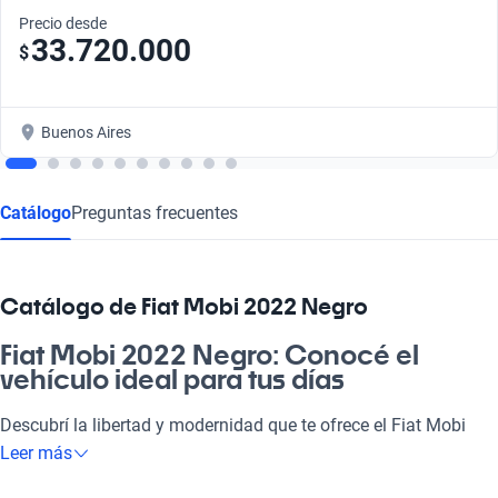
Precio desde
33.720.000
$
Buenos Aires
Catálogo
Preguntas frecuentes
Catálogo de Fiat Mobi 2022 Negro
Fiat Mobi 2022 Negro: Conocé el
vehículo ideal para tus días
Descubrí la libertad y modernidad que te ofrece el Fiat Mobi
2022 Negro. Este rodado no solo es una opción práctica y
Leer más
versátil, sino que se adapta perfectamente a tus necesidades,