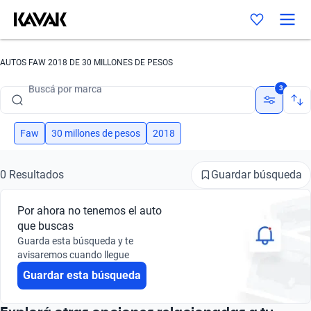
AUTOS FAW 2018 DE 30 MILLONES DE PESOS
Buscá por marca
3
Buscá por modelo
Buscá por versión
Faw
30 millones de pesos
2018
Buscá por año
Guardar búsqueda
0 Resultados
Buscá por marca
Por ahora no tenemos el auto
Buscá por modelo
que buscas
Guarda esta búsqueda y te
Buscá por versión
avisaremos cuando llegue
Guardar esta búsqueda
Buscá por año