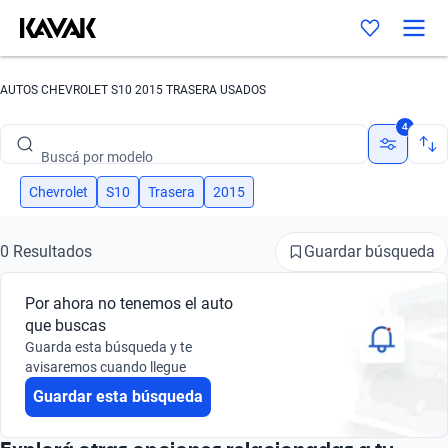
AUTOS CHEVROLET S10 2015 TRASERA USADOS
Buscá por marca
4
Buscá por modelo
Buscá por versión
Chevrolet
S10
Trasera
2015
Buscá por año
Guardar búsqueda
0 Resultados
Buscá por marca
Por ahora no tenemos el auto
Buscá por modelo
que buscas
Guarda esta búsqueda y te
Buscá por versión
avisaremos cuando llegue
Guardar esta búsqueda
Buscá por año