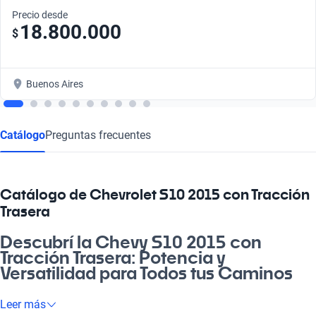
Precio desde
18.800.000
$
Buenos Aires
Catálogo
Preguntas frecuentes
Catálogo de Chevrolet S10 2015 con Tracción
Trasera
Descubrí la Chevy S10 2015 con
Tracción Trasera: Potencia y
Versatilidad para Todos tus Caminos
Si buscás un vehículo que combine robustez y estilo, la
Leer más