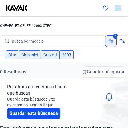
CHEVROLET CRUZE II 2003 OTRO
Buscá por marca
4
Buscá por modelo
Buscá por versión
Otro
Chevrolet
Cruze II
2003
Buscá por año
Guardar búsqueda
0 Resultados
Buscá por marca
Por ahora no tenemos el auto
Buscá por modelo
que buscas
Guarda esta búsqueda y te
Buscá por versión
avisaremos cuando llegue
Guardar esta búsqueda
Buscá por año