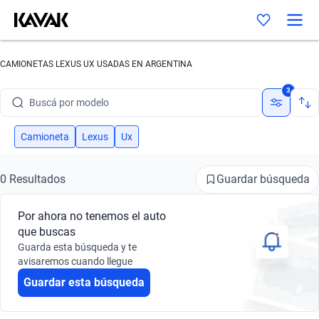
CAMIONETAS LEXUS UX USADAS EN ARGENTINA
Buscá por marca
3
Buscá por modelo
Buscá por versión
Camioneta
Lexus
Ux
Buscá por año
Guardar búsqueda
0 Resultados
Buscá por marca
Por ahora no tenemos el auto
Buscá por modelo
que buscas
Guarda esta búsqueda y te
Buscá por versión
avisaremos cuando llegue
Guardar esta búsqueda
Buscá por año