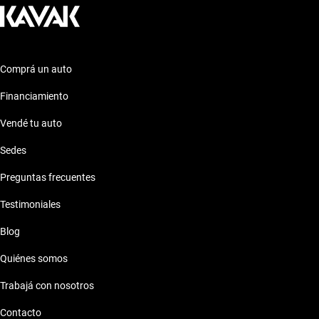
Camioneta Lexus UX 2014
Camioneta Lexus UX 2015
Comprá un auto
Camioneta Lexus UX 2016
Financiamiento
Vendé tu auto
Camioneta Lexus UX 2017
Sedes
Camioneta Lexus UX 2018
Preguntas frecuentes
Camioneta Lexus UX 2019
Testimoniales
Blog
Camioneta Lexus UX 2020
Quiénes somos
Camioneta Lexus UX 2021
Trabajá con nosotros
Contacto
Camioneta Lexus UX 2022