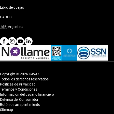
Libro de quejas
Camioneta Lexus UX 2023
CAOPS
Camioneta Lexus UX 2024
🇦🇷
Argentina
Camioneta Lexus UX 2025
Copyright © 2026 KAVAK.
Todos los derechos reservados.
Políticas de Privacidad
Términos y Condiciones
Información del usuario financiero
Defensa del Consumidor
Botón de arrepentimiento
Sitemap