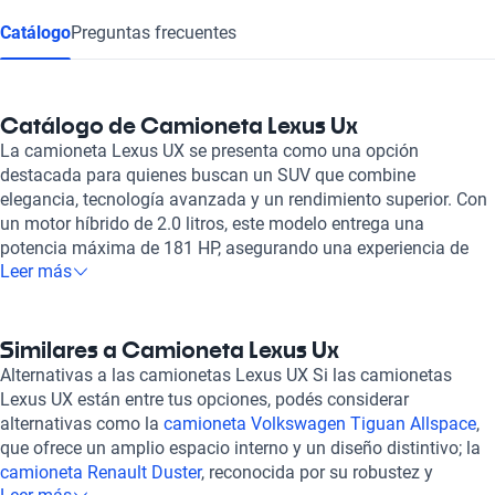
Catálogo
Preguntas frecuentes
Catálogo de Camioneta Lexus Ux
La camioneta Lexus UX se presenta como una opción
destacada para quienes buscan un SUV que combine
elegancia, tecnología avanzada y un rendimiento superior. Con
un motor híbrido de 2.0 litros, este modelo entrega una
potencia máxima de 181 HP, asegurando una experiencia de
Leer más
manejo ágil y eficiente, ideal para la dinámica urbana y los
escapadas al aire libre. Su tracción 4x4 permite enfrentar
diversos terrenos con confianza, llevando la experiencia de
conducción a otro nivel. El interior de la camioneta Lexus UX no
Similares a Camioneta Lexus Ux
se queda atrás, con capacidad para cinco pasajeros y
Alternativas a las camionetas Lexus UX Si las camionetas
acabados de lujo en cuero, generando un ambiente cómodo y
Lexus UX están entre tus opciones, podés considerar
sofisticado. Además, cuenta con tecnología de integración
alternativas como la
camioneta Volkswagen Tiguan Allspace
,
móvil como Apple Carplay y Android Auto, facilitando la
que ofrece un amplio espacio interno y un diseño distintivo; la
conexión de tus dispositivos. La seguridad también es una
camioneta Renault Duster
, reconocida por su robustez y
prioridad, ya que este modelo incluye ocho airbags y frenos