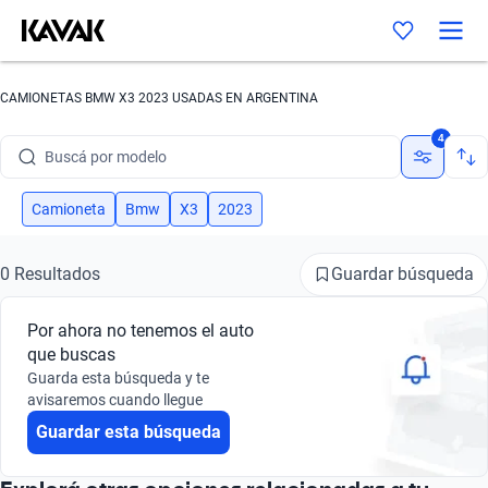
CAMIONETAS BMW X3 2023 USADAS EN ARGENTINA
Buscá por marca
4
Buscá por modelo
Buscá por versión
Camioneta
Bmw
X3
2023
Buscá por año
Guardar búsqueda
0 Resultados
Buscá por marca
Por ahora no tenemos el auto
Buscá por modelo
que buscas
Guarda esta búsqueda y te
Buscá por versión
avisaremos cuando llegue
Guardar esta búsqueda
Buscá por año