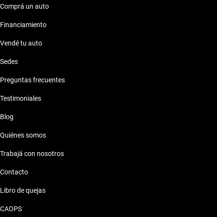
Comprá un auto
Características técnicas destacadas
Financiamiento
Motor: Motor eficiente
Combustible: Consumo optimizado
Vendé tu auto
Seguridad: Sistemas de seguridad
Comodidades: Confort premium
Sedes
Conectividad: Tecnología moderna
Preguntas frecuentes
Estilo de vida con Camioneta Bmw X3 2023
Testimoniales
La Camioneta Bmw X3 2023 se adapta perfectamente a tu
Blog
ritmo de vida, ya sea para el trabajo o momentos de ocio.
Quiénes somos
Trabajá con nosotros
Contacto
Libro de quejas
CAOPS