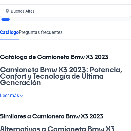
Buenos Aires
Catálogo
Preguntas frecuentes
Catálogo de Camioneta Bmw X3 2023
Camioneta Bmw X3 2023: Potencia,
Confort y Tecnología de Última
Generación
Descubrí la Camioneta Bmw X3 2023, un vehículo que combina
Leer más
perfectamente potencia y elegancia, ideal para quienes buscan
hacer de cada viaje una experiencia única. Ya sea para ir al
laburo, escaparte a la playa o compartir momentos en familia,
Similares a Camioneta Bmw X3 2023
su diseño práctico y funcional se adapta a todas tus
necesidades. En el mercado argentino, esta camioneta es una
Alternativas a Camioneta Bmw X3