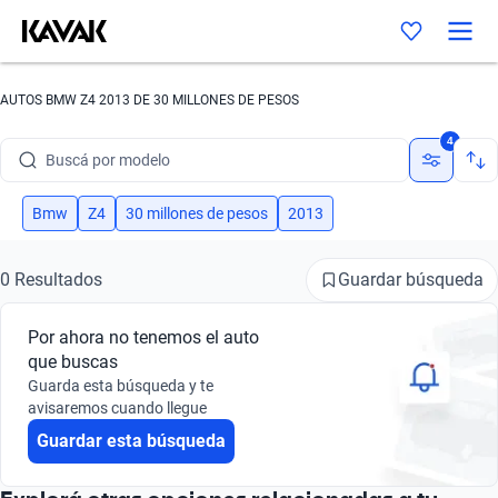
AUTOS BMW Z4 2013 DE 30 MILLONES DE PESOS
Buscá por marca
4
Buscá por modelo
Buscá por versión
Bmw
Z4
30 millones de pesos
2013
Buscá por año
Guardar búsqueda
0 Resultados
Buscá por marca
Por ahora no tenemos el auto
Buscá por modelo
que buscas
Guarda esta búsqueda y te
Buscá por versión
avisaremos cuando llegue
Guardar esta búsqueda
Buscá por año