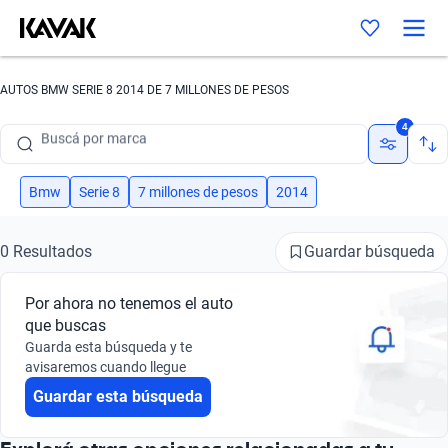
AUTOS BMW SERIE 8 2014 DE 7 MILLONES DE PESOS
Buscá por marca
4
Buscá por modelo
Buscá por versión
Bmw
Serie 8
7 millones de pesos
2014
Buscá por año
Guardar búsqueda
0 Resultados
Buscá por marca
Por ahora no tenemos el auto
Buscá por modelo
que buscas
Guarda esta búsqueda y te
Buscá por versión
avisaremos cuando llegue
Guardar esta búsqueda
Buscá por año