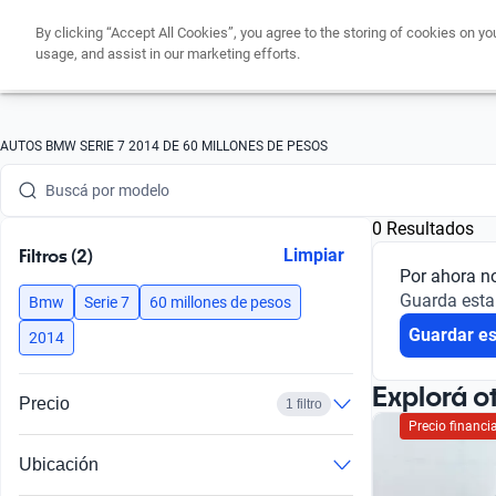
By clicking “Accept All Cookies”, you agree to the storing of cookies on yo
usage, and assist in our marketing efforts.
Buscá por marca
AUTOS BMW SERIE 7 2014 DE 60 MILLONES DE PESOS
Buscá por modelo
0 Resultados
Buscá por versión
Filtros (2)
Limpiar
Por ahora n
Buscá por año
Guarda esta
Bmw
Serie 7
60 millones de pesos
Guardar e
Buscá por marca
2014
Buscá por modelo
Explorá o
Precio
1 filtro
Precio financ
Buscá por versión
Ubicación
Buscá por año