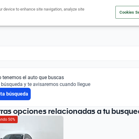
ur device to enhance site navigation, analyze site
Cookies Se
Financiá tu auto
Comprá un auto
Vendé tu auto
Outlet 
o tenemos el auto que buscas
 búsqueda y te avisaremos cuando llegue
sta búsqueda
tras opciones relacionadas a tu busque
iando 50%