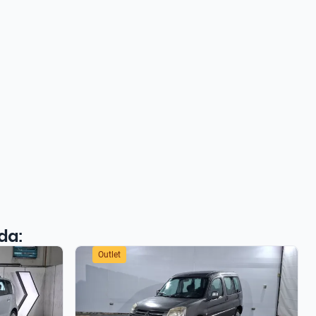
da:
Outlet