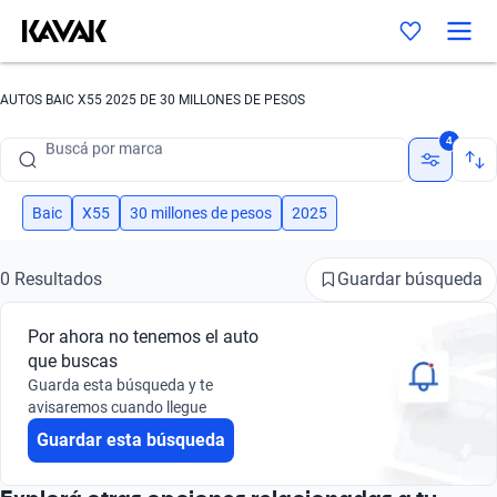
AUTOS BAIC X55 2025 DE 30 MILLONES DE PESOS
Buscá por marca
4
Buscá por modelo
Buscá por versión
Baic
X55
30 millones de pesos
2025
Buscá por año
Guardar búsqueda
0 Resultados
Buscá por marca
Por ahora no tenemos el auto
Buscá por modelo
que buscas
Guarda esta búsqueda y te
Buscá por versión
avisaremos cuando llegue
Guardar esta búsqueda
Buscá por año