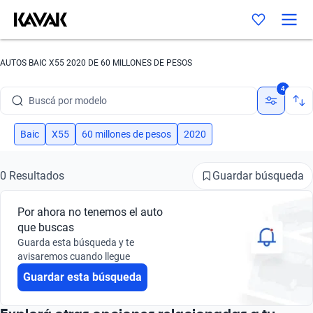
Buscá por marca
AUTOS BAIC X55 2020 DE 60 MILLONES DE PESOS
Buscá por modelo
4
Buscá por versión
Baic
X55
60 millones de pesos
2020
Buscá por año
Guardar búsqueda
0 Resultados
Buscá por marca
Por ahora no tenemos el auto
Buscá por modelo
que buscas
Guarda esta búsqueda y te
Buscá por versión
avisaremos cuando llegue
Buscá por año
Guardar esta búsqueda